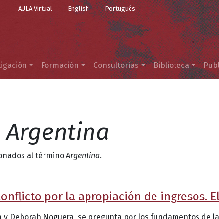
Top Menu
Pasar al contenido principal
AULA Virtual
English
Português
tigación
Formación
Consultorías
Biblioteca
Publ
l
Argentina
ionados al término
Argentina
.
onflicto por la apropiación de ingresos. E
sua y Deborah Noguera, se pregunta por los fundamentos de l