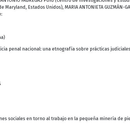
 ANTONIO FÁBREGAS PUIG (Centro de Investigaciones y Estudi
de Maryland, Estados Unidos), MARIA ANTONIETA GUZMÁN-GAL
e:
na)
icia penal nacional: una etnografía sobre prácticas judiciale
S
ones sociales en torno al trabajo en la pequeña minería de p