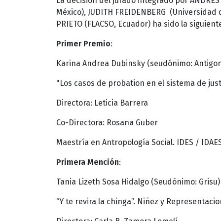
La decisión del jurado integrado por ANDRÉS
México), JUDITH FREIDENBERG (Universidad 
PRIETO (FLACSO, Ecuador) ha sido la siguient
Primer Premio
:
Karina Andrea Dubinsky (seudónimo: Antigo
"Los casos de probation en el sistema de just
Directora: Leticia Barrera
Co-Directora: Rosana Guber
Maestría en Antropología Social. IDES / IDAE
Primera Mención
:
Tania Lizeth Sosa Hidalgo (Seudónimo: Grisu)
“Y te revira la chinga”. Niñez y Representaci