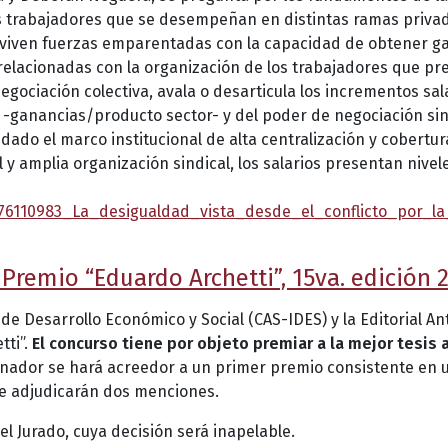
 los trabajadores que se desempeñan en distintas ramas privad
nviven fuerzas emparentadas con la capacidad de obtener gan
relacionadas con la organización de los trabajadores que pr
a negociación colectiva, avala o desarticula los incrementos s
 -ganancias/producto sector- y del poder de negociación sind
, dado el marco institucional de alta centralización y cobert
 amplia organización sindical, los salarios presentan niveles
376110983_La_desigualdad_vista_desde_el_conflicto_por_l
 Premio “Eduardo Archetti”, 15va. edición 
o de Desarrollo Económico y Social (CAS-IDES) y la Editorial A
tti”.
El concurso tiene por objeto premiar a la mejor tesis
ganador se hará acreedor a un primer premio consistente en u
 se adjudicarán dos menciones.
l Jurado, cuya decisión será inapelable.