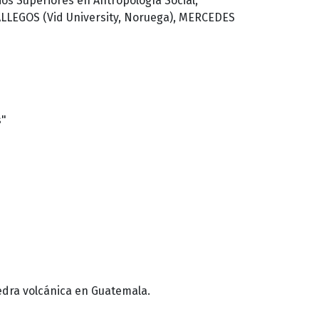
os Superiores en Antropología Social,
LEGOS (Vid University, Noruega), MERCEDES
s"
iedra volcánica en Guatemala.