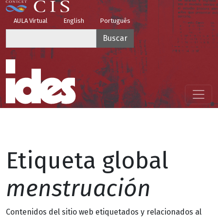
Pasar al contenido principal
Top Menu
AULA Virtual
English
Português
Buscar
Menú principal
Etiqueta global
menstruación
Contenidos del sitio web etiquetados y relacionados al