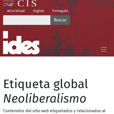
Pasar al contenido principal
Top Menu
AULA Virtual
English
Português
Buscar
Menú principal
Etiqueta global
Neoliberalismo
Contenidos del sitio web etiquetados y relacionados al