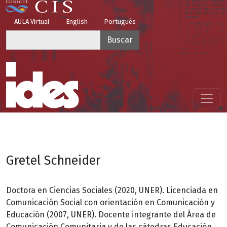
Pasar al contenido principal
Top Menu
AULA Virtual
English
Português
Buscar
Menú principal
Gretel Schneider
Doctora en Ciencias Sociales (2020, UNER). Licenciada en
Comunicación Social con orientación en Comunicación y
Educación (2007, UNER). Docente integrante del Área de
Comunicación Comunitaria y de las cátedras Educación