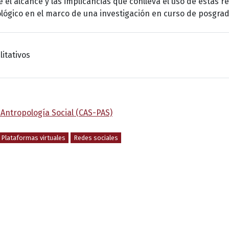
e el alcance y las implicancias que conlleva el uso de estas r
lógico en el marco de una investigación en curso de posgrad
itativos
Antropología Social (CAS-PAS)
Plataformas virtuales
Redes sociales