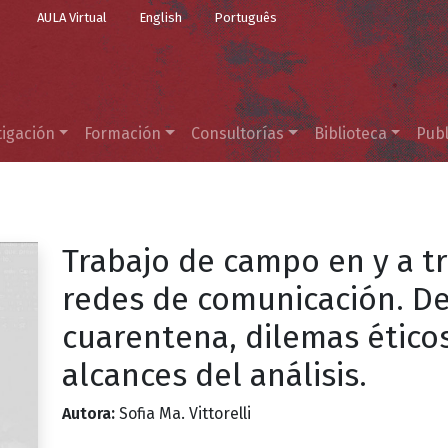
Top Menu
Pasar al contenido principal
AULA Virtual
English
Português
tigación
Formación
Consultorías
Biblioteca
Publ
Trabajo de campo en y a t
redes de comunicación. De
cuarentena, dilemas ético
alcances del análisis.
Autora:
Sofia Ma. Vittorelli