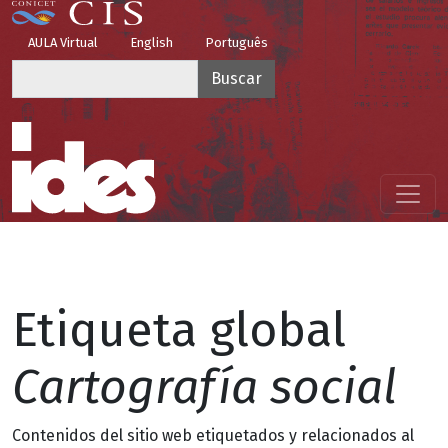
Pasar al contenido principal
Top Menu
AULA Virtual
English
Português
Buscar
Menú principal
Etiqueta global
Cartografía social
Contenidos del sitio web etiquetados y relacionados al