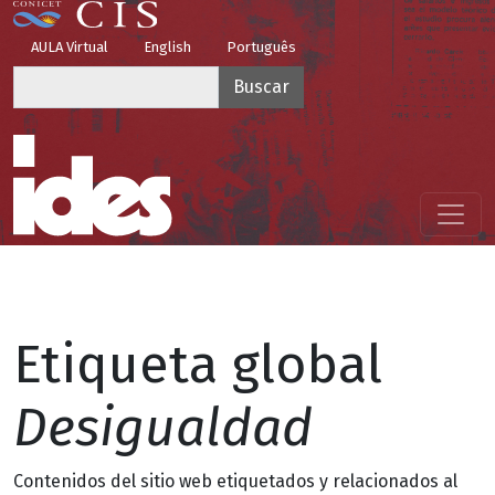
Pasar al contenido principal
Top Menu
AULA Virtual
English
Português
Buscar
Menú principal
Etiqueta global
Desigualdad
Contenidos del sitio web etiquetados y relacionados al