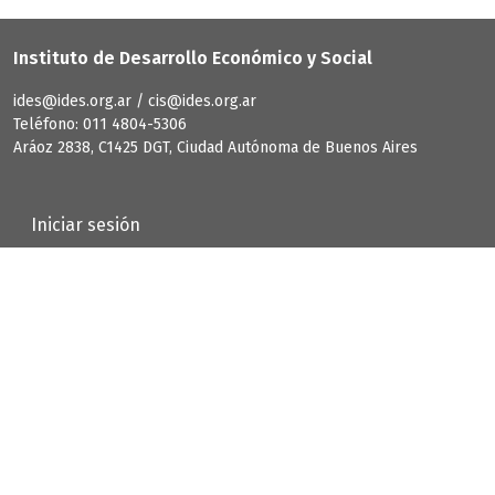
Instituto de Desarrollo Económico y Social
ides@ides.org.ar / cis@ides.org.ar
Teléfono: 011 4804-5306
Aráoz 2838, C1425 DGT, Ciudad Autónoma de Buenos Aires
User account menu
Iniciar sesión