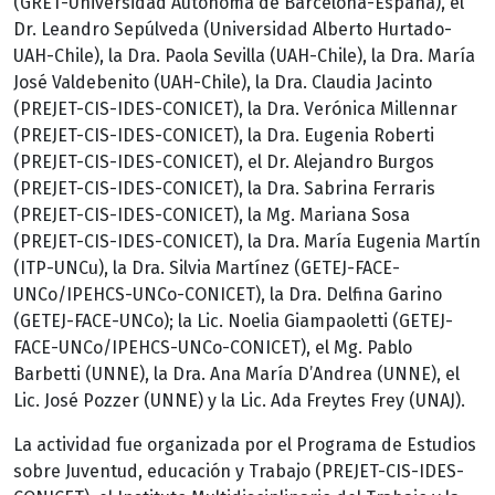
(GRET-Universidad Autónoma de Barcelona-España), el
Dr. Leandro Sepúlveda (Universidad Alberto Hurtado-
UAH-Chile), la Dra. Paola Sevilla (UAH-Chile), la Dra. María
José Valdebenito (UAH-Chile), la Dra. Claudia Jacinto
(PREJET-CIS-IDES-CONICET), la Dra. Verónica Millennar
(PREJET-CIS-IDES-CONICET), la Dra. Eugenia Roberti
(PREJET-CIS-IDES-CONICET), el Dr. Alejandro Burgos
(PREJET-CIS-IDES-CONICET), la Dra. Sabrina Ferraris
(PREJET-CIS-IDES-CONICET), la Mg. Mariana Sosa
(PREJET-CIS-IDES-CONICET), la Dra. María Eugenia Martín
(ITP-UNCu), la Dra. Silvia Martínez (GETEJ-FACE-
UNCo/IPEHCS-UNCo-CONICET), la Dra. Delfina Garino
(GETEJ-FACE-UNCo); la Lic. Noelia Giampaoletti (GETEJ-
FACE-UNCo/IPEHCS-UNCo-CONICET), el Mg. Pablo
Barbetti (UNNE), la Dra. Ana María D’Andrea (UNNE), el
Lic. José Pozzer (UNNE) y la Lic. Ada Freytes Frey (UNAJ).
La actividad fue organizada por el Programa de Estudios
sobre Juventud, educación y Trabajo (PREJET-CIS-IDES-