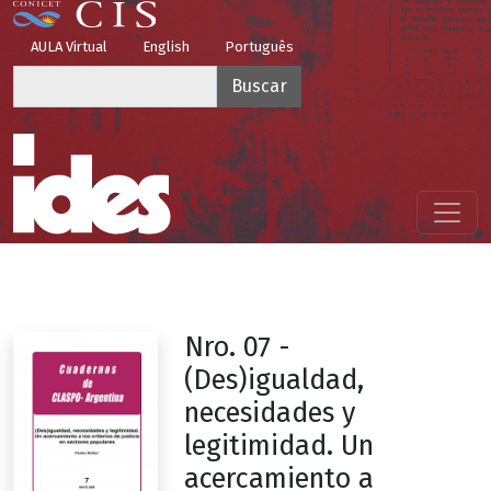
Pasar al contenido principal
Top Menu
AULA Virtual
English
Português
Buscar
Menú principal
Nro. 07 -
(Des)igualdad,
necesidades y
legitimidad. Un
acercamiento a