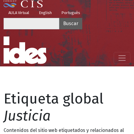
Pasar al contenido principal
Top Menu
AULA Virtual
English
Português
Buscar
Menú principal
Etiqueta global
Justicia
Contenidos del sitio web etiquetados y relacionados al