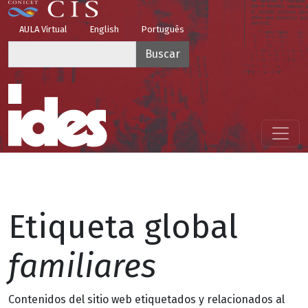
Pasar al contenido principal
Top Menu
AULA Virtual
English
Português
Buscar
Menú principal
Etiqueta global
familiares
Contenidos del sitio web etiquetados y relacionados al