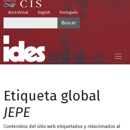
Pasar al contenido principal
Top Menu
AULA Virtual
English
Português
Buscar
Menú principal
Etiqueta global
JEPE
Contenidos del sitio web etiquetados y relacionados al