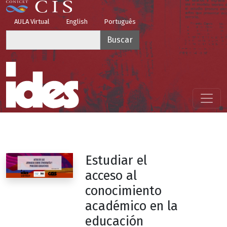
Pasar al contenido principal
Top Menu
AULA Virtual
English
Português
Buscar
Menú principal
Estudiar el
acceso al
conocimiento
académico en la
educación