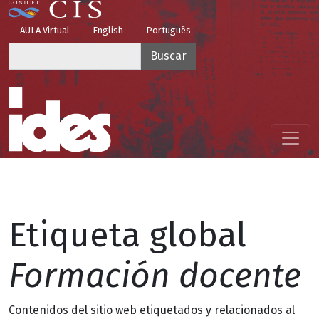
Pasar al contenido principal
Top Menu
AULA Virtual
English
Português
Buscar
Menú principal
Etiqueta global
Formación docente
Contenidos del sitio web etiquetados y relacionados al