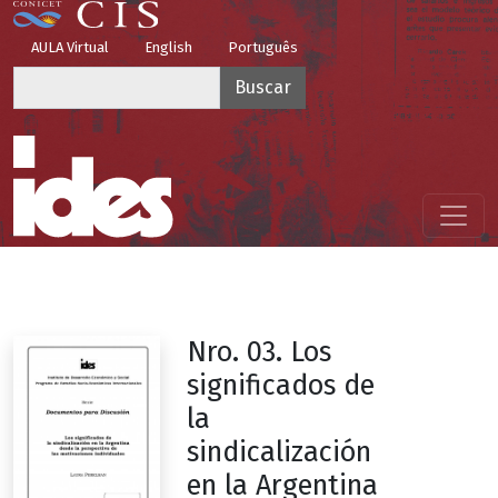
Pasar al contenido principal
Top Menu
AULA Virtual
English
Português
Buscar
Menú principal
Nro. 03. Los
significados de
la
sindicalización
en la Argentina