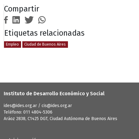
Compartir
Etiquetas relacionadas
Empleo
Ciudad de Buenos Aires
Instituto de Desarrollo Económico y Social
ides@ides.org.ar / cis@ides.org.ar
Teléfono: 011 4804-5306
Aráoz 2838, C1425 DGT, Ciudad Autónoma de Buenos Aires
User account menu