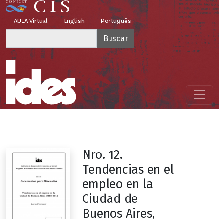
Pasar al contenido principal
Top Menu
AULA Virtual
English
Português
Buscar
Menú principal
Nro. 12.
Tendencias en el
empleo en la
Ciudad de
Buenos Aires,