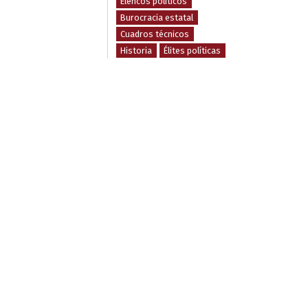
Elencos políticos
Burocracia estatal
Cuadros técnicos
Historia
Élites políticas