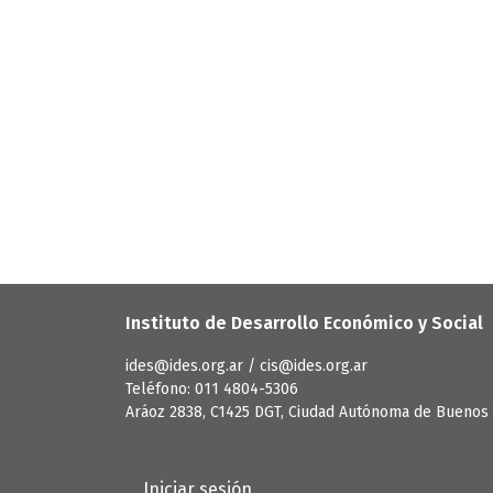
Instituto de Desarrollo Económico y Social
ides@ides.org.ar / cis@ides.org.ar
Teléfono: 011 4804-5306
Aráoz 2838, C1425 DGT, Ciudad Autónoma de Buenos 
User account menu
Iniciar sesión