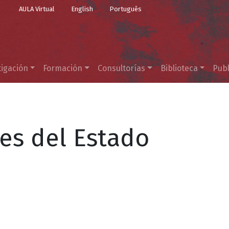
Top Menu
Pasar al contenido principal
AULA Virtual
English
Português
tigación
Formación
Consultorías
Biblioteca
Publ
les del Estado