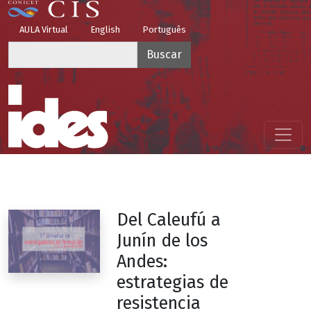
Pasar al contenido principal
Top Menu
AULA Virtual
English
Português
Buscar
Menú principal
Del Caleufú a
Junín de los
Andes:
estrategias de
resistencia