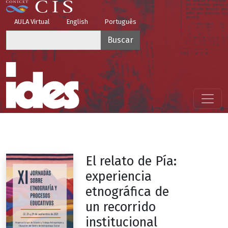
Pasar al contenido principal
Top Menu
AULA Virtual
English
Português
Buscar
Menú principal
El relato de Pía:
experiencia
etnográfica de
un recorrido
institucional