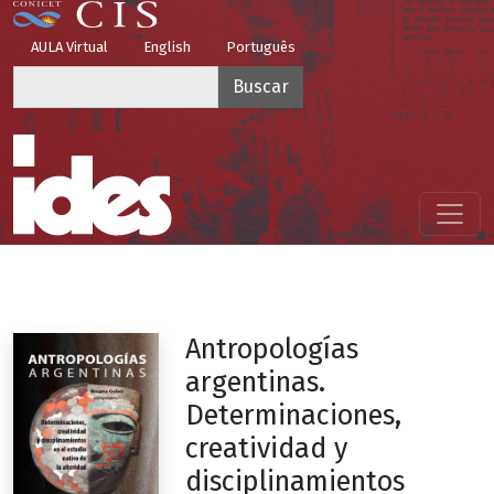
Pasar al contenido principal
Top Menu
AULA Virtual
English
Português
Buscar
Menú principal
Antropologías
argentinas.
Determinaciones,
creatividad y
disciplinamientos