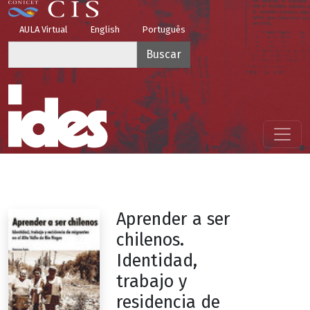
Pasar al contenido principal
Top Menu
AULA Virtual
English
Português
Buscar
Menú principal
Aprender a ser
chilenos.
Identidad,
trabajo y
residencia de