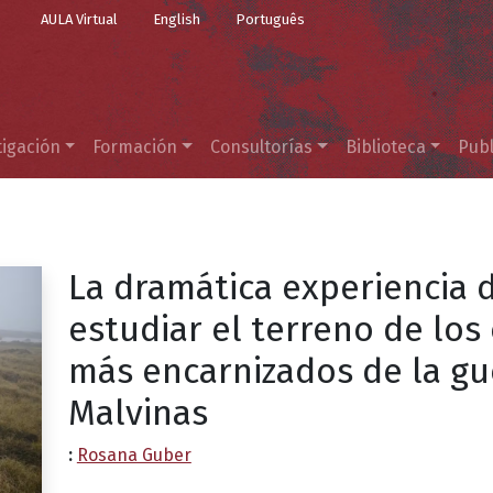
Top Menu
Pasar al contenido principal
AULA Virtual
English
Português
tigación
Formación
Consultorías
Biblioteca
Publ
La dramática experiencia 
estudiar el terreno de lo
más encarnizados de la gu
Malvinas
:
Rosana Guber