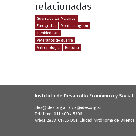
relacionadas
Guerra de las Malvinas
Etnografía
Monte Longdon
Tumbledown
Veteranos de guerra
Antropología
Historia
Instituto de Desarrollo Económico y Social
ides@ides.org.ar / cis@ides.org.ar
Teléfono: 011 4804-5306
Aráoz 2838, C1425 DGT, Ciudad Autónoma de Buenos 