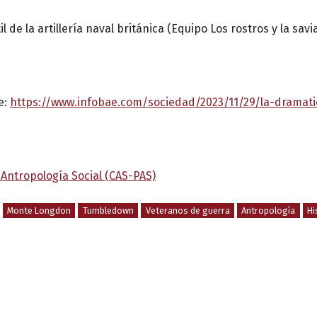
l de la artillería naval británica (Equipo Los rostros y la savi
e:
https://www.infobae.com/sociedad/2023/11/29/la-dramati
Antropología Social (CAS-PAS)
Monte Longdon
Tumbledown
Veteranos de guerra
Antropología
Hi