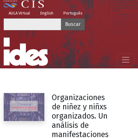
Pasar al contenido principal
Top Menu
AULA Virtual
English
Português
Buscar
Menú principal
Organizaciones
de niñez y niñxs
organizados. Un
análisis de
manifestaciones