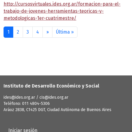
http://cursosvirtuales.ides.org.ar/formacion-para-el-
trabajo-de-jovenes-herramientas-teoricas-y-
metodologicas-1er-cuatrimestre/
Paginación
Siguiente página
Última página
1
2
3
4
››
Última »
Instituto de Desarrollo Económico y Social
ides@ides.org.ar / cis@ides.org.ar
Teléfono: 011 4804-5306
Aráoz 2838, C1425 DGT, Ciudad Autónoma de Buenos Aires
User account menu
Iniciar sesión