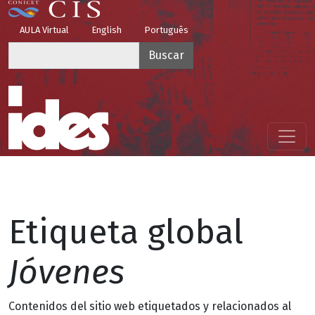
Pasar al contenido principal
Top Menu
AULA Virtual
English
Português
Buscar
Menú principal
Etiqueta global
Jóvenes
Contenidos del sitio web etiquetados y relacionados al